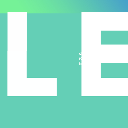
L
לידר
design/develpment
iOS / android app
identity
במסגרת הפרויקט בוצע אפיון מעמיק אשר עונה לצורכיהם המלא
של בעלי עסקים בכדי שיוכלו למכור לידים ולמקסם רווחים
באמצעות LEADR. <br/> במסגרת שלב עיצוב וחוויית המשתמש
ניתן דגש על הנוחות והפשטות בתהליך המכירה/ הקניה של הלידים
בתוך האפליקציה . <br/> פיתוח אפליקציה היברידית לכל
המכשירים וכל מערכות ההפעלה הנפוצות.