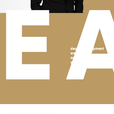
E
איזי 2 גיב
design/develpment
website
mobile apps
web apps
חברת BSX היא המנהל הטכנולוגי של קבוצת Easy2Give ובכך
מקדמת אותה צעד אחד לפני כולם במעטפת מושלמת לעולם
האירועים הן לבעלי האירועים והן לספקי השירותים.